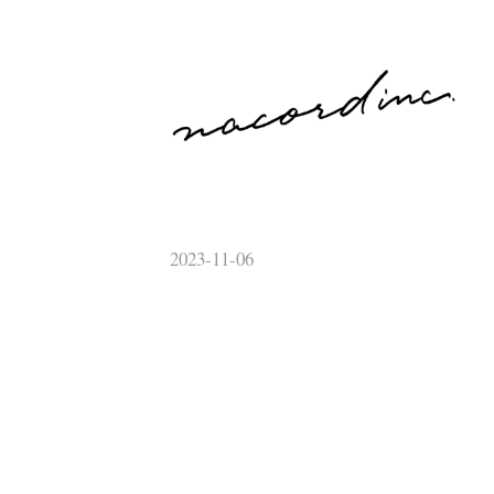
コ
ン
テ
株式会社ナコード
奈良のUX/UIデザインの会社
ン
ツ
へ
2023-11-06
ス
キ
ッ
プ