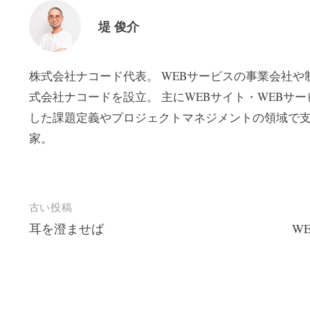
堤 俊介
株式会社ナコード代表。 WEBサービスの事業会社や制
式会社ナコードを設立。 主にWEBサイト・WEBサ
した課題定義やプロジェクトマネジメントの領域で支
家。
投
古い投稿
耳を澄ませば
W
稿
ナ
ビ
ゲ